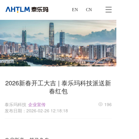
T
EN
CN
o
g
g
l
e
n
a
v
i
g
a
2026新春开工大吉 | 泰乐玛科技派送新
t
春红包
i
o
n
泰乐玛科技
企业宣传
196
发布日期：2026-02-26 12:18:18